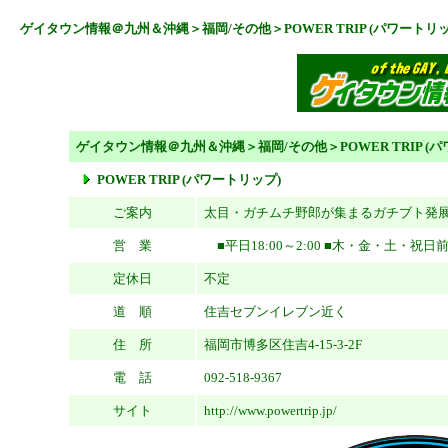
ゲイタウン情報＠九州＆沖縄
＞
福岡/その他
＞POWER TRIP (パワートリ
ゲイタウン情報＠九州＆沖縄
＞
福岡/その他
＞POWER TRIP 
POWER TRIP (パワートリップ)
ご案内
太目・ガチムチ野郎が集まるガチブト発
営 業
■平日18:00～2:00 ■木・金・土・祝日前1
定休日
不定
道 順
住吉セブンイレブン近く
住 所
福岡市博多区住吉4-15-3-2F
電 話
092-518-9367
サイト
http://www.powertrip.jp/