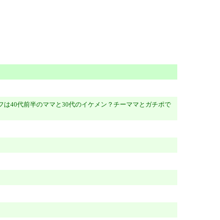
フは40代前半のママと30代のイケメン？チーママとガチポで