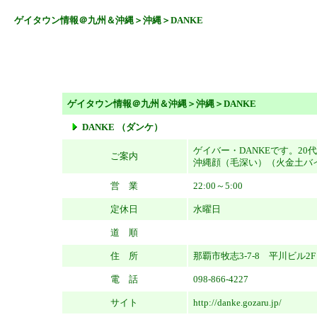
ゲイタウン情報＠九州＆沖縄
＞
沖縄
＞DANKE
ゲイタウン情報＠九州＆沖縄
＞
沖縄
＞DANKE
DANKE （ダンケ）
ゲイバー・DANKEです。2
ご案内
沖縄顔（毛深い）（火金土バ
営 業
22:00～5:00
定休日
水曜日
道 順
住 所
那覇市牧志3-7-8 平川ビル2F
電 話
098-866-4227
サイト
http://danke.gozaru.jp/